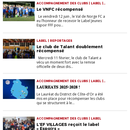
ACCOMPAGNEMENT DES CLUBS | LABEL |
VIE DES CLUBS
Le VNFC récompensé
Le vendredi 12 juin , le Val de Norge FC a
eu l’honneur de recevoir le Label Jeunes
Espoir FFF pou...
LABEL | REPORTAGES
Le club de Talant doublement
récompensé
Mercredi 11 février, le club de Talant a
vécu un moment fort avec la remise
officielle de deux dis...
ACCOMPAGNEMENT DES CLUBS | LABEL |
VIE DES CLUBS
𝐋𝐀𝐔𝐑𝐄𝐀𝐓𝐒 𝟐𝟎𝟐𝟓-𝟐𝟎𝟐𝟖 !
Le Lauréat du District de Côte-d'Or a été
mis en place pour récompenser les clubs
qui se structurent à le...
ACCOMPAGNEMENT DES CLUBS | LABEL
L’EF VILLAGES reçoit le label
« Espoirs »