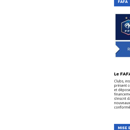
FAFA
Le FAF
Clubs, ins
présent c
et dépos
financeme
s’inscrit
nouveaux 
conformé
MISE 