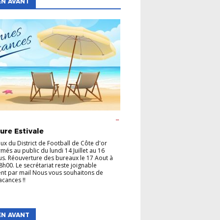
EN AVANT
GE
CHAMPIONNATS
COUPES
FÉMININE
 ANIMATION
FOOT ENTREPRISE
FOOT
ure Estivale
FORMATION DES ARBITRES
FORMATION
CATEURS
FUTSAL
LABEL
P.E.F
ux du District de Football de Côte d'or
més au public du lundi 14 Juillet au 16
us. Réouverture des bureaux le 17 Aout à
8h00. Le secrétariat reste joignable
nt par mail Nous vous souhaitons de
acances !!
EN AVANT