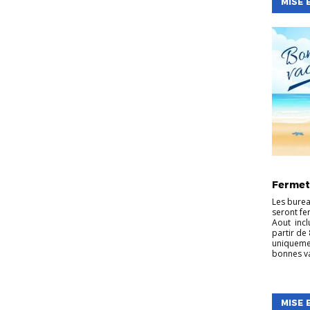
MISE 
ARBITRA
S
FOOT
Fermet
LOISIR
DES EDU
Les burea
seront fer
Aout incl
partir de 
uniqueme
bonnes v
MISE 