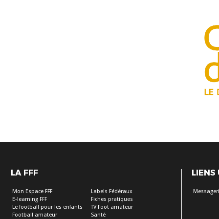
LA FFF
LIENS
Mon Espace FFF
Labels Fédéraux
Messageri
E-learning FFF
Fiches pratiques
Le football pour les enfants
TV Foot amateur
Football amateur
Santé