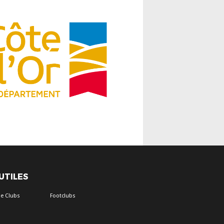
 UTILES
e Clubs
Footclubs