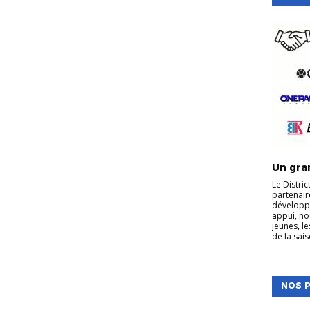
Un gran
Le Distri
partenair
développe
appui, no
jeunes, l
de la sais
NOS P