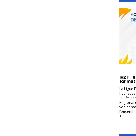
FORMATI
EDUCATE
IR2F : 
formati
La Ligue 
heureuse 
entièreme
Régional 
vos déma
l’ensembl
s...