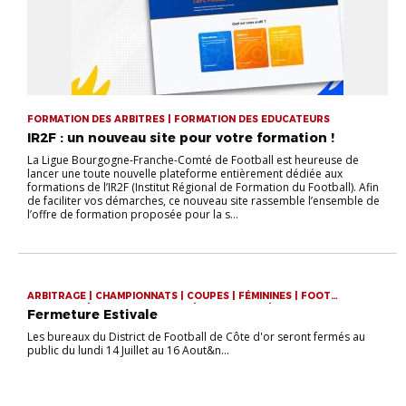
FORMATION DES ARBITRES | FORMATION DES EDUCATEURS
IR2F : un nouveau site pour votre formation !
La Ligue Bourgogne-Franche-Comté de Football est heureuse de
lancer une toute nouvelle plateforme entièrement dédiée aux
formations de l’IR2F (Institut Régional de Formation du Football). Afin
de faciliter vos démarches, ce nouveau site rassemble l’ensemble de
l’offre de formation proposée pour la s...
ARBITRAGE | CHAMPIONNATS | COUPES | FÉMININES | FOOT
ANIMATION | FOOT ENTREPRISE | FOOT LOISIR | FORMATION DES
Fermeture Estivale
ARBITRES | FORMATION DES EDUCATEURS | FUTSAL | LABEL | P.E.F
Les bureaux du District de Football de Côte d'or seront fermés au
public du lundi 14 Juillet au 16 Aout&n...