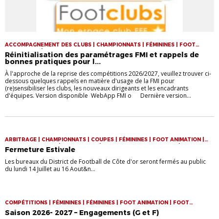
ACCOMPAGNEMENT DES CLUBS | CHAMPIONNATS | FÉMININES | FOOT
ENTREPRISE | FUTSAL
Réinitialisation des paramétrages FMI et rappels de
bonnes pratiques pour l...
À l'approche de la reprise des compétitions 2026/2027, veuillez trouver ci-
dessous quelques rappels en matière d'usage de la FMI pour
(re)sensibiliser les clubs, les nouveaux dirigeants et les encadrants
d'équipes. ‎Version disponible WebApp FMI o Dernière version...
ARBITRAGE | CHAMPIONNATS | COUPES | FÉMININES | FOOT ANIMATION |
FOOT ENTREPRISE | FOOT LOISIR | FORMATION DES ARBITRES |
Fermeture Estivale
FORMATION DES EDUCATEURS | FUTSAL | LABEL | P.E.F
Les bureaux du District de Football de Côte d'or seront fermés au public
du lundi 14 Juillet au 16 Aout&n...
COMPÉTITIONS | FÉMININES | FÉMININES | FOOT ANIMATION | FOOT
ENTREPRISE
Saison 2026- 2027 – Engagements (G et F)