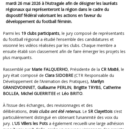
mardi 26 mai 2026 à l’Astragale afin de désigner les lauréats
régionaux qui représenteront la région dans le cadre du
dispositif fédéral valorisant les actions en faveur du
développement du football féminin.
Parmi les
19 clubs participants
, le jury composé de représentants
du football régional a étudié l’ensemble des candidatures et
visionné les vidéos réalisées par les clubs. Chaque membre a
ensuite établi son classement afin de faire émerger les projets les
plus marquants.
Rassemblé par
Marie FALQUERHO
, Présidente de la
CR Mixité
, le
jury était composé de
Clara SIDOBRE
(CTR Responsable du
Développement de l’Animation des Pratiques),
Marilyn
GRANDVOINNET
,
Guillaume PERLIN
,
Brigitte TRYBS
,
Catherine
BOLLEA
,
Michel GUERRITEE
et
Léo BRITO
.
À l’issue des échanges, des revisionnages et des
délibérations,
trois clubs ont été retenus.
Le
SR Clayettois
s’est
particulièrement distingué en obtenant l’unanimité des voix du
jury. L’
US Villers les Pots
a également recueilli une large adhésion