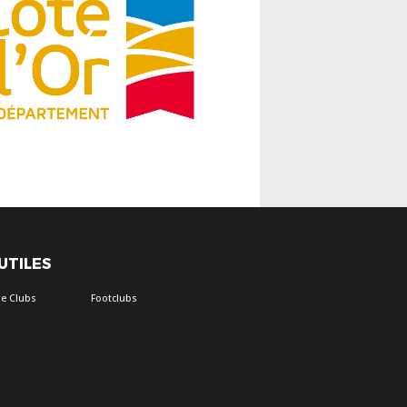
 UTILES
e Clubs
Footclubs