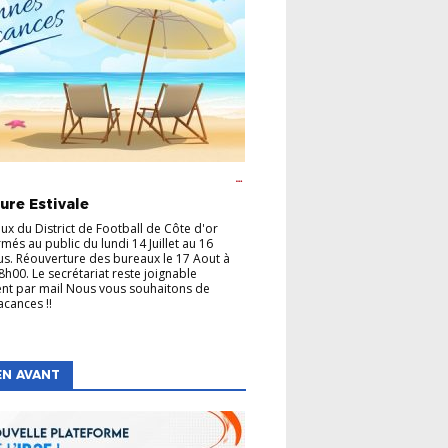
GE
CHAMPIONNATS
COUPES
FÉMININE
 ANIMATION
FOOT ENTREPRISE
FOOT
ure Estivale
FORMATION DES ARBITRES
FORMATION
CATEURS
FUTSAL
LABEL
P.E.F
ux du District de Football de Côte d'or
més au public du lundi 14 Juillet au 16
us. Réouverture des bureaux le 17 Aout à
8h00. Le secrétariat reste joignable
nt par mail Nous vous souhaitons de
acances !!
EN AVANT