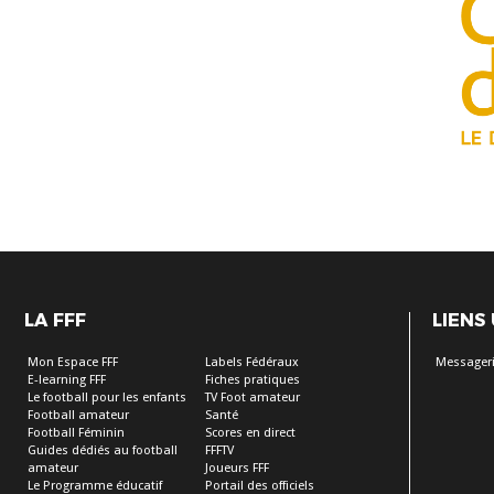
LA FFF
LIENS
Mon Espace FFF
Labels Fédéraux
Messageri
E-learning FFF
Fiches pratiques
Le football pour les enfants
TV Foot amateur
Football amateur
Santé
Football Féminin
Scores en direct
Guides dédiés au football
FFFTV
amateur
Joueurs FFF
Le Programme éducatif
Portail des officiels