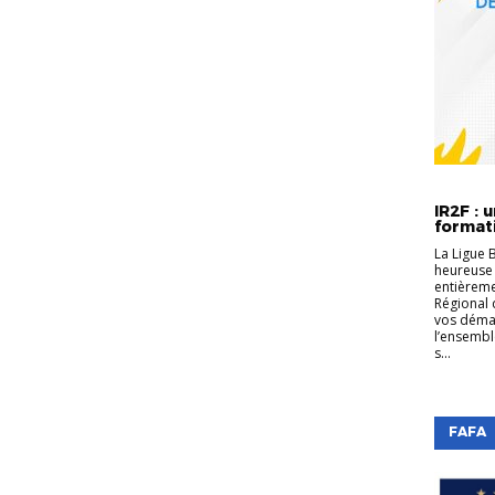
FORMATI
EDUCATE
IR2F : 
formati
La Ligue 
heureuse 
entièreme
Régional 
vos déma
l’ensembl
s...
FAFA