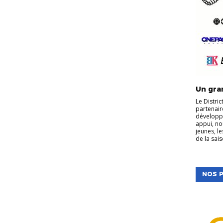
Un gran
Le Distri
partenair
développe
appui, no
jeunes, l
de la sais
NOS P