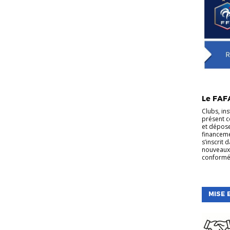
Le FAF
Clubs, ins
présent c
et dépos
financeme
s’inscrit
nouveaux 
conformé
MISE 