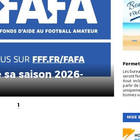
ARBITRA
S
FOOT
Fermet
LOISIR
DES EDU
 sa saison 2026-
Les burea
seront fer
Aout incl
partir de 
uniqueme
bonnes v
1
MISE 