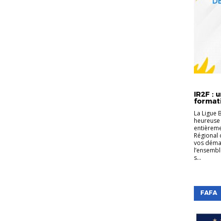
FORMATI
EDUCATE
IR2F : 
formati
La Ligue 
heureuse 
entièreme
Régional 
vos déma
l’ensembl
s...
FAFA