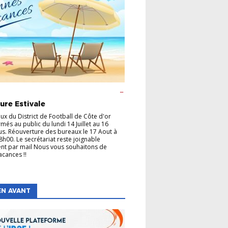
GE
CHAMPIONNATS
COUPES
FÉMININE
 ANIMATION
FOOT ENTREPRISE
FOOT
ure Estivale
FORMATION DES ARBITRES
FORMATION
CATEURS
FUTSAL
LABEL
P.E.F
ux du District de Football de Côte d'or
més au public du lundi 14 Juillet au 16
us. Réouverture des bureaux le 17 Aout à
8h00. Le secrétariat reste joignable
nt par mail Nous vous souhaitons de
acances !!
EN AVANT