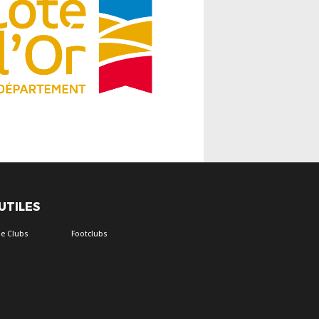
 UTILES
e Clubs
Footclubs