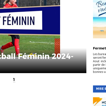
ARBITRA
S
FOOT
Fermet
LOISIR
DES EDU
ball Féminin 2024-
Les burea
seront fer
Aout incl
partir de 
uniqueme
bonnes v
1
MISE 