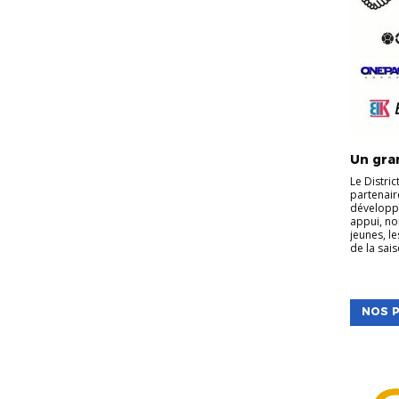
Un gran
Le Distri
partenair
développe
appui, no
jeunes, l
de la sais
NOS P