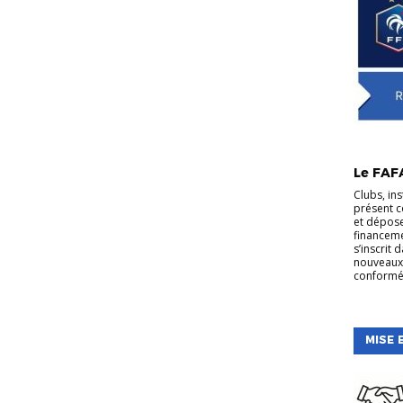
Le FAF
Clubs, ins
présent c
et dépos
financeme
s’inscrit
nouveaux 
conformé
MISE 