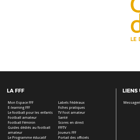
LA FFF
LIENS
Mon Espace FFF
Labels Fédéraux
Messageri
E-learning FFF
Fiches pratiques
Le football pour les enfants
TV Foot amateur
Football amateur
Santé
Football Féminin
Scores en direct
Guides dédiés au football
FFFTV
amateur
Joueurs FFF
Le Programme éducatif
Portail des officiels