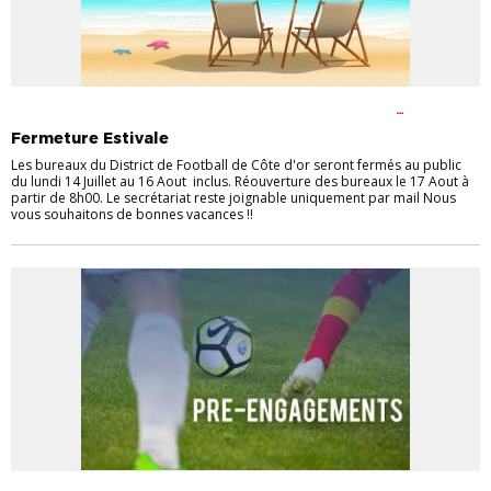
ARBITRAGE
CHAMPIONNATS
COUPES
FÉMININES
FOOT
ANIMATION
FOOT ENTREPRISE
FOOT LOISIR
FORMATION DES
Fermeture Estivale
ARBITRES
FORMATION DES EDUCATEURS
FUTSAL
LABEL
P.E.F
Les bureaux du District de Football de Côte d'or seront fermés au public
du lundi 14 Juillet au 16 Aout inclus. Réouverture des bureaux le 17 Aout à
partir de 8h00. Le secrétariat reste joignable uniquement par mail Nous
vous souhaitons de bonnes vacances !!