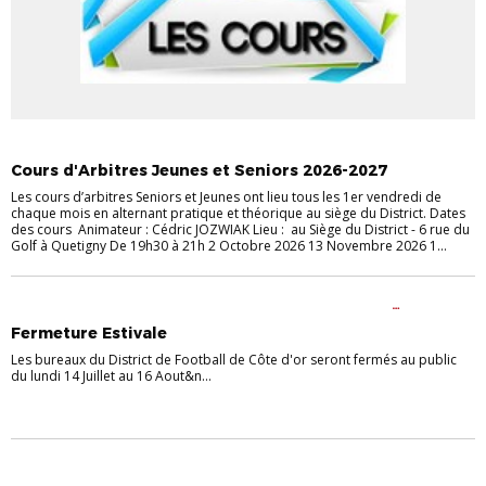
ACTUALITES
ACTUALITÉS
ARBITRAGE
Cours d'Arbitres Jeunes et Seniors 2026-2027
Les cours d’arbitres Seniors et Jeunes ont lieu tous les 1er vendredi de
chaque mois en alternant pratique et théorique au siège du District. Dates
des cours Animateur : Cédric JOZWIAK Lieu : au Siège du District - 6 rue du
Golf à Quetigny De 19h30 à 21h 2 Octobre 2026 13 Novembre 2026 1...
ARBITRAGE
CHAMPIONNATS
COUPES
FÉMININES
FOOT
ANIMATION
FOOT ENTREPRISE
FOOT LOISIR
FORMATION DES
Fermeture Estivale
ARBITRES
FORMATION DES EDUCATEURS
FUTSAL
LABEL
P.E.F
Les bureaux du District de Football de Côte d'or seront fermés au public
du lundi 14 Juillet au 16 Aout&n...
ACTUALITÉS
ARBITRAGE
ARBITRE