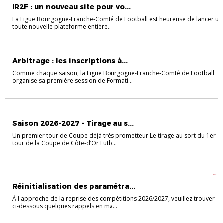
IR2F : un nouveau site pour vo...
La Ligue Bourgogne-Franche-Comté de Football est heureuse de lancer un
toute nouvelle plateforme entière...
ARBITRAGE
Arbitrage : les inscriptions à...
Comme chaque saison, la Ligue Bourgogne-Franche-Comté de Football
organise sa première session de Formati...
COMPÉTITIONS
COUPES
Saison 2026-2027 - Tirage au s...
Un premier tour de Coupe déjà très prometteur Le tirage au sort du 1er
tour de la Coupe de Côte-d’Or Futb...
ACCOMPAGNEMENT DES CLUBS
CHAMPIONNATS
FÉMININES
FOOT
ENTREPRISE
FUTSAL
Réinitialisation des paramétra...
À l'approche de la reprise des compétitions 2026/2027, veuillez trouver
ci-dessous quelques rappels en ma...