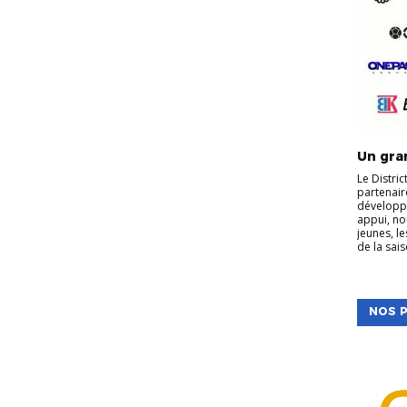
Un gran
Le Distri
partenair
développe
appui, no
jeunes, l
de la sais
NOS P