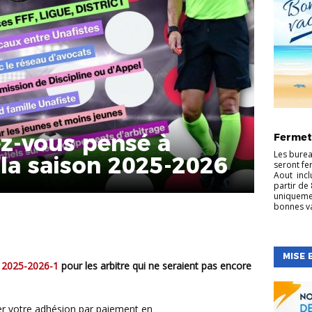
ARBITRA
S
FOOT
z-vous pensé à
Fermet
LOISIR
DES EDU
Les burea
la saison 2025-2026
seront fer
Aout incl
partir de 
uniqueme
bonnes v
MISE 
 2025-2026-1
pour les arbitre qui ne seraient pas encore
gler votre adhésion par paiement en