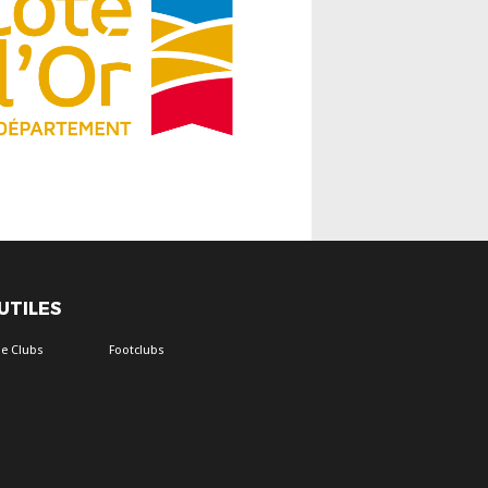
 UTILES
e Clubs
Footclubs