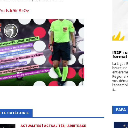
//urls.fr/6nBeOv
FORMATI
EDUCATE
IR2F : 
formati
La Ligue 
heureuse 
entièreme
Régional 
vos déma
l’ensembl
s...
FAFA
TTE CATÉGORIE
ACTUALITES | ACTUALITÉS | ARBITRAGE