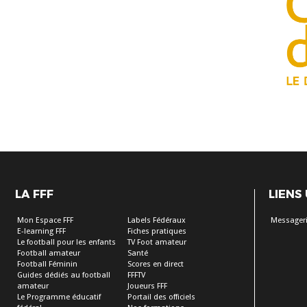
LA FFF
LIENS
Mon Espace FFF
Labels Fédéraux
Messageri
E-learning FFF
Fiches pratiques
Le football pour les enfants
TV Foot amateur
Football amateur
Santé
Football Féminin
Scores en direct
Guides dédiés au football
FFFTV
amateur
Joueurs FFF
Le Programme éducatif
Portail des officiels