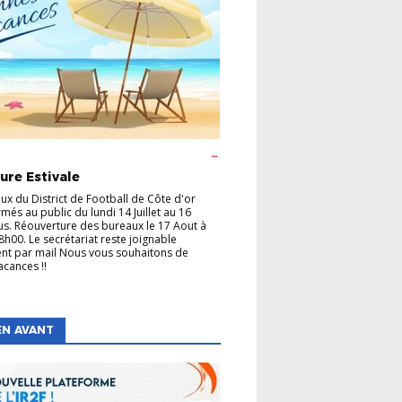
GE
CHAMPIONNATS
COUPES
FÉMININE
 ANIMATION
FOOT ENTREPRISE
FOOT
ure Estivale
FORMATION DES ARBITRES
FORMATION
CATEURS
FUTSAL
LABEL
P.E.F
ux du District de Football de Côte d'or
més au public du lundi 14 Juillet au 16
us. Réouverture des bureaux le 17 Aout à
8h00. Le secrétariat reste joignable
nt par mail Nous vous souhaitons de
acances !!
EN AVANT