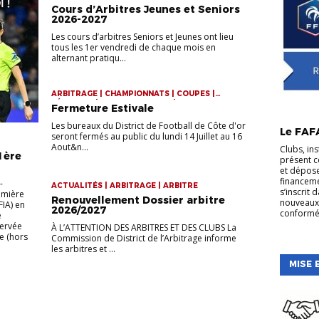
Cours d’Arbitres Jeunes et Seniors
2026-2027
Les cours d’arbitres Seniors et Jeunes ont lieu
tous les 1er vendredi de chaque mois en
alternant pratiqu...
ARBITRAGE | CHAMPIONNATS | COUPES |
FÉMININES | FOOT ANIMATION | FOOT
Fermeture Estivale
ENTREPRISE | FOOT LOISIR | FORMATION DES
ARBITRES | FORMATION DES EDUCATEURS |
Les bureaux du District de Football de Côte d'or
Le FAF
FUTSAL | LABEL | P.E.F
seront fermés au public du lundi 14 Juillet au 16
Aout&n...
Clubs, ins
 1ère
présent c
et dépos
financeme
-
ACTUALITÉS | ARBITRAGE | ARBITRE
s’inscrit
emière
Renouvellement Dossier arbitre
nouveaux 
FIA) en
2026/2027
conformé
e
servée
À L’ATTENTION DES ARBITRES ET DES CLUBS La
e (hors
Commission de District de l’Arbitrage informe
les arbitres et ...
MISE 